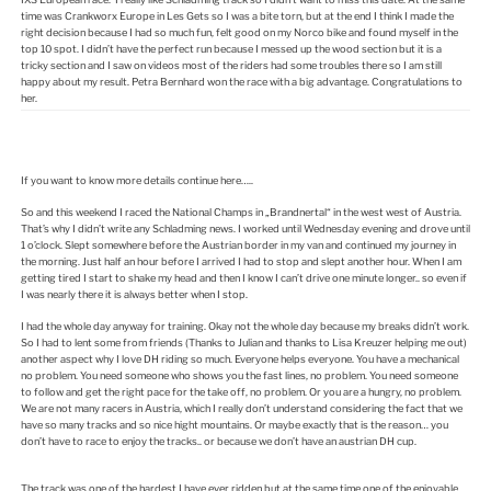
time was Crankworx Europe in Les Gets so I was a bite torn, but at the end I think I made the
right decision because I had so much fun, felt good on my Norco bike and found myself in the
top 10 spot. I didn’t have the perfect run because I messed up the wood section but it is a
tricky section and I saw on videos most of the riders had some troubles there so I am still
happy about my result. Petra Bernhard won the race with a big advantage. Congratulations to
her.
If you want to know more details continue here…..
So and this weekend I raced the National Champs in „Brandnertal“ in the west west of Austria.
That’s why I didn’t write any Schladming news. I worked until Wednesday evening and drove until
1 o’clock. Slept somewhere before the Austrian border in my van and continued my journey in
the morning. Just half an hour before I arrived I had to stop and slept another hour. When I am
getting tired I start to shake my head and then I know I can’t drive one minute longer.. so even if
I was nearly there it is always better when I stop.
I had the whole day anyway for training. Okay not the whole day because my breaks didn’t work.
So I had to lent some from friends (Thanks to Julian and thanks to Lisa Kreuzer helping me out)
another aspect why I love DH riding so much. Everyone helps everyone. You have a mechanical
no problem. You need someone who shows you the fast lines, no problem. You need someone
to follow and get the right pace for the take off, no problem. Or you are a hungry, no problem.
We are not many racers in Austria, which I really don’t understand considering the fact that we
have so many tracks and so nice hight mountains. Or maybe exactly that is the reason… you
don’t have to race to enjoy the tracks.. or because we don’t have an austrian DH cup.
The track was one of the hardest I have ever ridden but at the same time one of the enjoyable