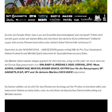
Du bist ein Female-Rider, hast Lust auf Downhill, Geschwindigkeit und viel Spaß? Fühlst dich
bereits ganz sicher auf deinem Bike und möchtest die nächste Stufe erklimmen? Vielleicht
sogar dein erstes Rennen bestreiten oder einfach deine Fahrtechnik verbessern?
Dann bist du der NIVA!NO DIVA – JAM SESSION genau richtig! Mit 4x Pro Tour Gewinnerin,
Helene Fruhwirth und Michèle Quint bekommt ihr Spezialistinnen an eure Seite.
Die Mädels haben wieder einiges geplant für dich und das „Icing on the cake“ ist noch, dass du
ein Goody Bag gesponsert von
ION, BABY-G, IRIEDAILY, OGIO, VERIVAL, EPIC-Wear,
ACROS, CARBOCAGE, MAXXIS, BOARD SHACK, GO PRO (nur für die Racegruppe), SP-
GADGETS, R.S.P., SPY und Dr. Antonio Martins COCO JUICE
bekommst.
Du kannst wählen, ob du dich für das Rennen am Sonntag auf der Proline vorbereiten willst und
bekommst Helene an deine Seite, oder du möchtest ein klassisches Fahrtechniktraining bei
Michèle machen.
Video-
Player