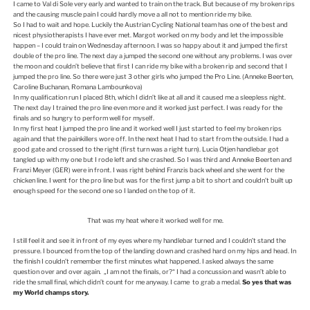
I came to Val di Sole very early and wanted to train on the track. But because of my broken rips
and the causing muscle pain I could hardly move a all not to mention ride my bike.
So I had to wait and hope. Luckily the Austrian Cycling National team has one of the best and
nicest physiotherapists I have ever met. Margot worked on my body and let the impossible
happen – I could train on Wednesday afternoon. I was so happy about it and jumped the first
double of the pro line. The next day a jumped the second one without any problems. I was over
the moon and couldn’t believe that first I can ride my bike with a broken rip and second that I
jumped the pro line. So there were just 3 other girls who jumped the Pro Line. (Anneke Beerten,
Caroline Buchanan, Romana Lambounkova)
In my qualification run I placed 8th, which I didn’t like at all and it caused me a sleepless night.
The next day I trained the pro line even more and it worked just perfect. I was ready for the
finals and so hungry to perform well for myself.
In my first heat I jumped the pro line and it worked well I just started to feel my broken rips
again and that the painkillers wore off. In the next heat I had to start from the outside. I had a
good gate and crossed to the right (first turn was a right turn). Lucia Otjen handlebar got
tangled up with my one but I rode left and she crashed. So I was third and Anneke Beerten and
Franzi Meyer (GER) were in front. I was right behind Franzis back wheel and she went for the
chicken line. I went for the pro line but was for the first jump a bit to short and couldn’t built up
enough speed for the second one so I landed on the top of it.
That was my heat where it worked well for me.
I still feel it and see it in front of my eyes where my handlebar turned and I couldn’t stand the
pressure. I bounced from the top of the landing down and crashed hard on my hips and head. In
the finish I couldn’t remember the first minutes what happened. I asked always the same
question over and over again. „I am not the finals, or?“ I had a concussion and wasn’t able to
ride the small final, which didn’t count for me anyway. I came to grab a medal.
So yes that was
my World champs story.