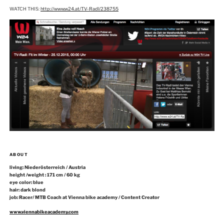
WATCH THIS:
http://www.w24.at/TV-Radl/238755
ABOUT
living: Niederösterreich / Austria
height /weight : 171 cm / 60 kg
eye color: blue
hair: dark blond
job: Racer/ MTB Coach at Vienna bike academy / Content Creator
www.viennabikeacademy.com