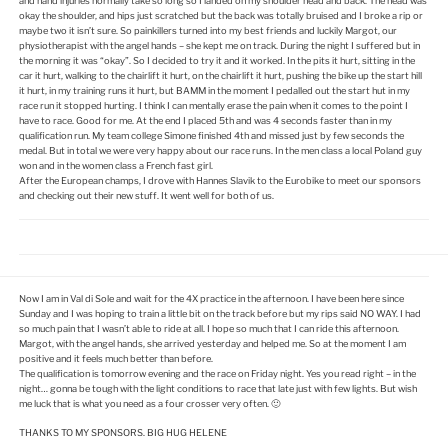
and hand injuries normally take so long so I landed on my shoulder head and back. The head was
okay the shoulder, and hips just scratched but the back was totally bruised and I broke a rip or
maybe two it isn’t sure. So painkillers turned into my best friends and luckily Margot, our
physiotherapist with the angel hands – she kept me on track. During the night I suffered but in
the morning it was “okay”. So I decided to try it and it worked. In the pits it hurt, sitting in the
car it hurt, walking to the chairlift it hurt, on the chairlift it hurt, pushing the bike up the start hill
it hurt, in my training runs it hurt, but BAMM in the moment I pedalled out the start hut in my
race run it stopped hurting. I think I can mentally erase the pain when it comes to the point I
have to race. Good for me. At the end I placed 5th and was 4 seconds faster than in my
qualification run. My team college Simone finished 4th and missed just by few seconds the
medal. But in total we were very happy about our race runs. In the men class a local Poland guy
won and in the women class a French fast girl.
After the European champs, I drove with Hannes Slavik to the Eurobike to meet our sponsors
and checking out their new stuff. It went well for both of us.
Now I am in Val di Sole and wait for the 4X practice in the afternoon. I have been here since
Sunday and I was hoping to train a little bit on the track before but my rips said NO WAY. I had
so much pain that I wasn’t able to ride at all. I hope so much that I can ride this afternoon.
Margot, with the angel hands, she arrived yesterday and helped me. So at the moment I am
positive and it feels much better than before.
The qualification is tomorrow evening and the race on Friday night. Yes you read right – in the
night… gonna be tough with the light conditions to race that late just with few lights. But wish
me luck that is what you need as a four crosser very often. 🙂
THANKS TO MY SPONSORS. BIG HUG HELENE