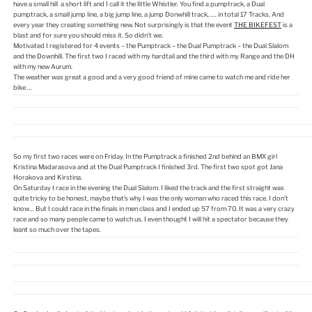
have a small hill a short lift and I call it the little Whistler. You find a pumptrack, a Dual
pumptrack, a small jump line, a big jump line, a jump Donwhill track, …. in total 17 Tracks. And
every year they creating something new. Not surprisingly is that the event
THE BIKEFEST
is a
blast and for sure you should miss it. So didn’t we.
Motivated I registered for 4 events – the Pumptrack – the Dual Pumptrack – the Dual Slalom
and the Downhill. The first two I raced with my hardtail and the third with my Range and the DH
with my new Aurum.
The weather was great a good and a very good friend of mine came to watch me and ride her
bike …
So my first two races were on Friday. In the Pumptrack a finished 2nd behind an BMX girl
Kristina Madarasova and at the Dual Pumptrack I finished 3rd. The first two spot got Jana
Horakova and Kirstina.
On Saturday I race in the evening the Dual Slalom. I liked the track and the first straight was
quite tricky to be honest, maybe that’s why I was the only woman who raced this race. I don’t
know… But I could race in the finals in men class and I ended up 57 from 70. It was a very crazy
race and so many people came to watch us. I even thought I will hit a spectator because they
leant so much over the tapes.