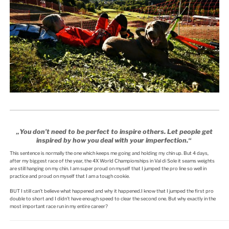
„You don’t need to be perfect to inspire others. Let people get
inspired by how you deal with your imperfection.“
This sentence is normally the one which keeps me going and holding my chin up. But 4 days,
after my biggest race of the year, the 4X World Championships in Val di Sole it seams weights
are still hanging on my chin. I am super proud on myself that I jumped the pro line so well in
practice and proud on myself that I am a tough cookie.
BUT I still can’t believe what happened and why it happened.I know that I jumped the first pro
double to short and I didn’t have enough speed to clear the second one. But why exactly in the
most important race run in my entire career?