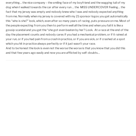
everything… the nice company – the smiling face of my boyfriend and the wagging tail of my
dog when I walked towards the car after every run … the MISS UNDERCOVER Feeling… the
fact that my jersey was empty and nobody knew who I was and nobody expected anything
from me. Normally when my jersey is covered with my 21 sponsor logos you get automatically
this “who is she?” look, which, even after so many years of racing, puts pressure on me. Most of
the people expecting from you then to perform well all the time and when you fail it is like a
gossip scandal and you get the “she got even beaten by her? Look. At a race at the end of the
day the placement counts and nobody cares if you had a mechanical problem, or if it rained at
your run, or if you had pain from a crash in practice, or if you are sick, or if crashed at a spot
which you hit in practice always perfectly or if it just wasn’t your race.
And to be honest the look is even not the worse the worse is that you know that you did this
and that few years ago easily and now you are afflicted by self-doubts…