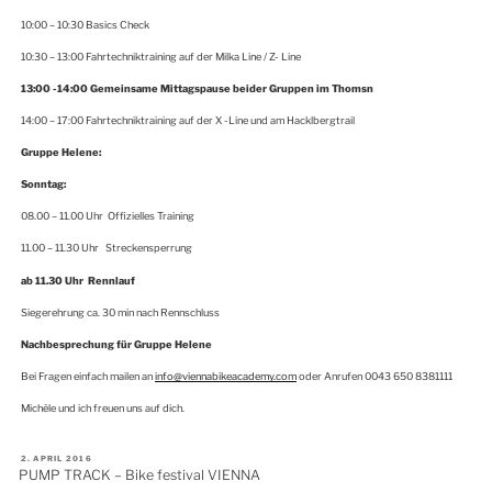
10:00 – 10:30 Basics Check
10:30 – 13:00 Fahrtechniktraining auf der Milka Line / Z- Line
13:00 -14:00 Gemeinsame Mittagspause beider Gruppen im Thomsn
14:00 – 17:00 Fahrtechniktraining auf der X -Line und am Hacklbergtrail
Gruppe Helene:
Sonntag:
08.00 – 11.00 Uhr Offizielles Training
11.00 – 11.30 Uhr Streckensperrung
ab 11.30 Uhr Rennlauf
Siegerehrung ca. 30 min nach Rennschluss
Nachbesprechung für Gruppe Helene
Bei Fragen einfach mailen an
info@viennabikeacademy.com
oder Anrufen 0043 650 8381111
Michèle und ich freuen uns auf dich.
VERÖFFENTLICHT
2. APRIL 2016
AM
PUMP TRACK – Bike festival VIENNA