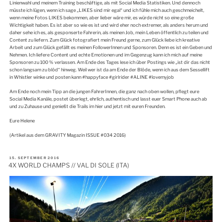
Linienwahl und meinem Training beschäftige, als mit Social Media Statistiken. Und dennoch
müsste ich lügen, wenn ich sage „LIKES sind mir egal“ und ich fühle mich auch geschmeichelt,
wenn meine Fotos LIKES bekommen, aber lieber wäre mir, es würde nicht so eine große
Wichtigkeit haben. Es ist aber so wie es ist und wird eher noch extremer, als anders herum und
daher sehe ich es, als gesponserte Fahrerin, als meinen Job, mein Leben öffentlich zu teilen und
Content zu liefern. Zum Glück fotografiert mein Freund gerne, zum Glück liebe ich kreative
Arbeit und zum Glück gefällt es meinen FollowerInnen und Sponsoren. Denn es ist ein Geben und
Nehmen. Ich liefere Content und echte Emotionen und im Gegenzug kann ich mich auf meine
Sponsoren zu 100 % verlassen. Am Ende des Tages lese ich über Postings wie „ist dir das nicht
schon langsam zu blöd“ hinweg. Weil wer ist da am Ende der Blöde, wenn ich aus dem Sessellift
in Whistler winke und posten kann #happyface #girlrider #ALINE #lovemyjob
Am Ende noch mein Tipp an die jungen FahrerInnen, die ganz nach oben wollen, pflegt eure
Social Media Kanäle, postet überlegt, ehrlich, authentisch und lasst euer Smart Phone auch ab
und zu Zuhause und genießt die Trails im hier und jetzt mit euren Freunden.
Eure Helene
(Artikel aus dem GRAVITY Magazin ISSUE #034 2016)
VERÖFFENTLICHT
15. SEPTEMBER 2016
AM
4X WORLD CHAMPS // VAL DI SOLE (ITA)