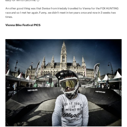
easy for him to catch me. 🙂
An other good thing was that Denise from Iriedaily travelled to Vienna for the FOX HUNTING
race and so I met her again. Funny.. we didn’t meet in ten years once and now in 3 weeks two
times.
Vienna Bike Festival PICS