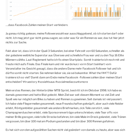
….dass Facebook Zahlen meinen Start verhindern.
Ja genau richtig gelesen, meine Followeranzahl war ausschlaggebend, ob ich starten darf oder
nicht. Ich mag jetzt gar nicht genau sagen, wo oder was für ein Rennen es war, das tut hier jetzt
nichts zur Sache.
Fakt aber ist, dass ich in der Quali 3 Sekunden, bei einer Fahrzeit von 60 Sekunden, schneller als
der geladene weibliche Superstar aus Übersee und schnellste Frau war und zu den Top 16 Elite
Männern zählte. Laut Reglement hatte ich fix einen Startplatz. Somit trainierte ich noch mit und
freute mich aufs Finale. Das Finale kam und mir wurde kurz vorm Start beinhart vom
Veranstalter ins Gesicht gesagt, dass die andere Dame mehr Facebook Follower hat und ich
dürfte somit nicht starten. Sie nehmen lieber sie, sie sei bekannter. What the f##?? Dafür
trainiere ich so viel? Damit dann am Ende meine Facebook -Followerzahlen über meinen Start
entscheiden? #truestory #sosiehtsaus #socialmediacountsmore
Mein erstes Rennen, der Hinterbrühler MTB Sprint, bestritt ich im Oktober 1998. Ich habe es
damals gewonnen und hatte Blut geleckt. Mein Ziel war seit diesem Moment so viel Zeit und
Spaß wie nur möglich am Bike zu haben und Rennen zu gewinnen. Seit damals ist viel passiert.
Ich habe viele Fliegermeilen gesammelt, neue Freundschaften geknüpft, aber auch viele Neider
erlebt, Röntgenbilder gesammelt wie andere Briefmarken, zick Teile zerstört, viele
Champagnerduschen erlebt, viele Sponsorenverträge unterschrieben, viele Tear offs von
meiner Brille gezogen, viele tolle Strecke befahren, bin viele Male im Dreck gelandet, viele Tränen
vergossen, bin über 100 mal am Podium gestanden und bin über 300 Rennen gefahren.
Es hat sich von den aufgezählten Sachen nicht viel geändert von damals zu heute, aber was sich