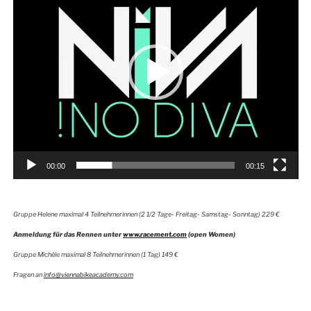
00:00
00:15
Gruppe Helene maximal 4 Teilnehmerinnen (2 1/2 Tage- Freitag- Samstag- Sonntag) 229 €
Anmeldung für das Rennen unter
www.racement.com
(open Women)
Gruppe Michèle maximal 8 Teilnehmerinnen (1 Tag) 149 €
Fragen an
info@viennabikeacademy.com