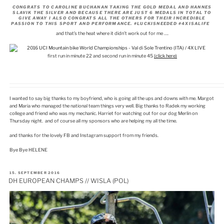
CONGRATS TO CAROLINE BUCHANAN TAKING THE GOLD MEDAL AND HANNES
SLAVIK THE SILVER AND BECAUSE THERE ARE JUST 6 MEDALS IN TOTAL TO
GIVE AWAY I ALSO CONGRATS ALL THE OTHERS FOR THEIR INCREDIBLE
PASSION TO THIS SPORT AND PERFORMANCE. #LUCKISNEEDED #4XISALIFE
and that’s the heat where it didn’t work out for me ….
first run in minute 22 and second run in minute 45
(click here)
I wanted to say big thanks to my boyfriend, who is going all the ups and downs with me. Margot
and Maria who managed the national team things very well. Big thanks to Radek my working
college and friend who was my mechanic. Harriet for watching out for our dog Merlin on
Thursday night. and of course all my sponsors who are helping my all the time.
and thanks for the lovely FB and Instagram support from my friends.
Bye Bye HELENE
VERÖFFENTLICHT
15. SEPTEMBER 2016
AM
DH EUROPEAN CHAMPS // WISLA (POL)