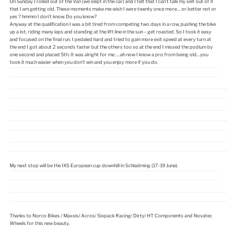
On Sunday I rolled out of the Van (we slept in the car) and I felt that I can’t talk my self out of it
that I am getting old. These moments make me wish I were twenty once more… or better not or
yes ? hmmm I don’t know. Do you know?
Anyway at the qualification I was a bit tired from competing two days in a row, pushing the bike
up a lot, riding many laps and standing at the lift line in the sun – get roasted. So I took it easy
and focused on the final run. I pedaled hard and tried to gain more exit speed at every turn at
the end I got about 2 seconds faster but the others too so at the end I missed the podium by
one second and placed 5th. It was alright for me ….ah now I know a pro from being old…you
took it much easier when you don’t win and you enjoy more if you do.
My next stop will be the IXS European cup downhill in Schladming (17-19 June).
Thanks to Norco Bikes / Maxxis/ Acros/ Sixpack Racing/ Dirty/ HT Components and Novatec
Wheels for this new beauty.