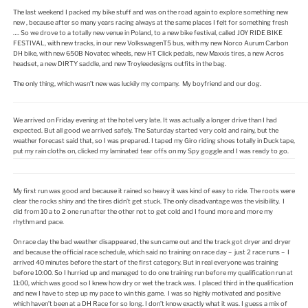
The last weekend I packed my bike stuff and was on the road again to explore something new
new , because after so many years racing always at the same places I felt for something fresh
…. So we drove to a totally new venue in Poland, to a new bike festival, called JOY RIDE BIKE
FESTIVAL, with new tracks, in our new VolkswagenT5 bus, with my new Norco Aurum Carbon
DH bike, with new 650B Novatec wheels, new HT Click pedals, new Maxxis tires, a new Acros
headset, a new DIRTY saddle, and new Troyleedesigns outfits in the bag.
The only thing, which wasn’t new was luckily my company. My boyfriend and our dog.
We arrived on Friday evening at the hotel very late. It was actually a longer drive than I had
expected. But all good we arrived safely. The Saturday started very cold and rainy, but the
weather forecast said that, so I was prepared. I taped my Giro riding shoes totally in Duck tape,
put my rain cloths on, clicked my laminated tear offs on my Spy goggle and I was ready to go.
My first run was good and because it rained so heavy it was kind of easy to ride. The roots were
clear the rocks shiny and the tires didn’t get stuck. The only disadvantage was the visibility. I
did from 10 a to 2 one run after the other not to get cold and I found more and more my
rhythm and pace.
On race day the bad weather disappeared, the sun came out and the track got dryer and dryer
and because the official race schedule, which said no training on race day – just 2 race runs – I
arrived 40 minutes before the start of the first category. But in real everyone was training
before 10:00. So I hurried up and managed to do one training run before my qualification run at
11:00, which was good so I knew how dry or wet the track was. I placed third in the qualification
and new I have to step up my pace to win this game. I was so highly motivated and positive
which haven’t been at a DH Race for so long. I don’t know exactly what it was. I guess a mix of