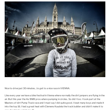
Nice to drive just 30 minutes…to get to a nice race in VIENNA.
Like every year we have a bike festival in Vienna where normally the dirt jumpers are flying in the
air. But this year the 4x/ BMX pros where pumping in circles.. So did I too. I took part at the
Masters of dirt Pump Track race and I must say I did quite good. I beat many boys and made it
into the top 16. I had a great heat with Clemens Kaudela the track builder and didn’t make it to