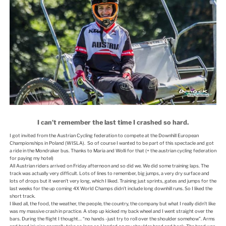
I can’t remember the last time I crashed so hard.
I got invited from the Austrian Cycling federation to compete at the Downhill European
Championships in Poland (WISLA). So of course I wanted to be part of this spectacle and got
a ride in the Mondraker bus. Thanks to Maria and Wolli for that (+ the austrian cycling federation
for paying my hotel)
All Austrian riders arrived on Friday afternoon and so did we. We did some training laps. The
track was actually very difficult. Lots of lines to remember, big jumps, a very dry surface and
lots of drops but it weren’t very long, which I liked. Training just sprints, gates and jumps for the
last weeks for the up coming 4X World Champs didn’t include long downhill runs. So I liked the
short track.
I liked all, the food, the weather, the people, the country, the company but what I really didn’t like
was my massive crash in practice. A step up kicked my back wheel and I went straight over the
bars. During the flight I thought… “no hands -just try to roll over the shoulder somehow”. Arms