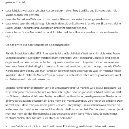
geändert hat ist,
dass ich jetzt weit aus stylischer Aussehe dank meiner Troy Lee Kits und Spy goggles – die
Volldodl optik war gestern.
dass die Technik ein Wahnsinn ist, und meine Bikes um so vieles besser geworden sind.
dass meine sportliche Leistung nicht mehr den selben Stellenwert hat wie vor 18 Jahren. Meine
Social Media Accounts und Statistiken sind jetzt auschlaggebend.
dass ich zum Social Media Addict und Athleten zu Like – Hunters werden, ob sie wollen oder
nicht.
Ob das dritte gut oder schlecht ist sei dahin gestellt.
Für die Entwicklung des MTB-Rennsports ist die Social Media Welt sehr hilfreich, keine Frage.
Ergebnisse und Neuigkeiten werden rasant verbreitet. Die Rennen und Contests sind besser
organisiert und werden immer fetter. Regionen investieren in Bikeparks, Firmen können viele
Werbekanäle und Marketinginstrumente nützen und erreichen dadurch neue potentielle Käufer.
Klingt alles sehr positiv und man kann sich eigentlich nicht beschweren. Was ich mich nur frage –
Wo bleibt die Athletin als Mensch? Die ja primär für sich selber fährt, um zu gewinnen und nicht
um Followerweltmeisterin zu werden.
Manche Fahrerinnen profitieren von der Entwicklung und für manche wird es zur Belastung. Es
ist ja nicht jedermanns Sache sich wöchentlich, täglich oder sogar stündlich fast selbstverliebt
zur Schau zu stellen, sich immer Texte, neue Hashtag Kreationen, nie dagewesene Stories oder
Storyboards auszudenken um am Ende mehr Zeit vorm Laptop zu verbringen als am Bike. Dann
kommt dazu, dass man ja auch die ganze Zeit am Handy hängt, um zu schauen was machen die
anderen und um zu checken wie viel Likes das letzte Foto erzielt hat. Der Vergleich passiert jetzt
nicht nur mehr auf der Rennstrecke, sondern auch noch im Word Wide Web. Es geht immer
noch um Zahlen, aber halt um Likes statt um Sekunden.
Ich persönlich tue mir nicht so leicht mit dieser Entwicklung, weil ich mich lieber mit meiner