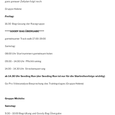
ganz genauer Zeitplan folgt noch:
Gruppe Helene:
Freitag:
16:30 Begrüssung der Racegruppe
****GOODY BAG ÜBERGABE****
gemeinsamer Track walk 17:00-19:00
Samstag:
08:00 Uhr Startnummern gemeinsam holen
09.00 – 14.00 Uhr Pflichttraining
14.00 – 14.30 Uhr Streckensperrung
ab 14.30 Uhr Seeding Run (der Seeding Run ist nur für die Startreihenfolge wichtig)
Go Pro Videoanalyse Besprechung des Trainingstages (Gruppe Helene)
Gruppe Michèle:
Samstag:
9:30 – 10:00 Begrüßung und Goody Bag Übergabe