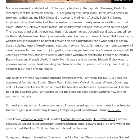
My race season officially kicked off. So was my first stop the capital of Germany, Berlin. I got
invited by Jost the 4x World champ. He is organizing the Pump Track Battle World series so I
took my hardtail and my BMX bike and drove up to the North. Actually I didn’t drive my
boyfriend did and in the back of the car we had our newest family member – a 6th month old
silver Labrador Retriever called Merlin. The journey went fine and I was excited to race again.
The race was great and the level was high. I felt again the race adrenaline and was „pumped“ to
be there. My bike worked fine my new wheels rolled fast and at the end I placed 3rd. I was happy
with the result because to be honest I haven’t ridden a pumptrack for a while and it is not my
best discipline. Apart from the great race and the very nice exhibition a other main reason why I
came here was to meet one of my longest sponsoring partner, Iriedaily. I remember very well. 10
years ago it was very trendy to wear skater pants with boxer shorts and I bought an Iriedaily
Baggy Jeans and though „WAU“ I really like this Jeans and so I asked Iriedaily if they want to
sponsor me and since then I am riding for them. I counted 10 years. Such a long time. Just my
sponsor R.S.P supports me longer.
And apart from this I have some sponsor changes as well. I am riding for NORCO Bikes this
season and for the new Board- Shack Team. I also have Verival, Novatec Wheels , Ogio bags
and HT Components new. Norco is one of the brands I wanted since 3 years now and I stoked
to get the deal this year. I am excited about the bikes and race season with this new strong
partner in the back.
Some of you know that I love cereals and so I have a cereal sponsor who makes it much easier
for me to get up in the morning knowing I will get a good cereal bowl. Thanks
VERIVAL
Then I have
Novatec Wheels
and I run the
Factor Carbon Wheels.
HT Components
gave me
click pedals which I found are better than the Shimano ones. I always had problems with at the
gate to trust that I won’t clip out but with those I can be sure.
So my next stop is this weekend Vienna at the Bike Festival. There is pumptrack race. So next