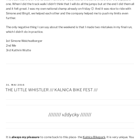
one. When I did the track walk I didn’t think that I will do all the jumps but at the end I did them all
and it felt great. I was my own national champ already on friday 🙂 And it was nice to ride with
Simone and Birgit, we helped each other and the company helped me to push my limits even
further.
The only negative thing I can say about the weekend is that I made two mistakes in my final run,
which I didn’t do in practice.
1st Simone Weichselberger
2nd Me
3rd Kathrin Wutte
VERÖFFENTLICHT
31. MAI 2016
AM
THE LITTLE WHISTLER /// KALNICA BIKE FEST ///
////////
vždycky
///////
It is
always my pleasure
to come back to this place- the
Kalnica Bikepark
. It is very unique. You