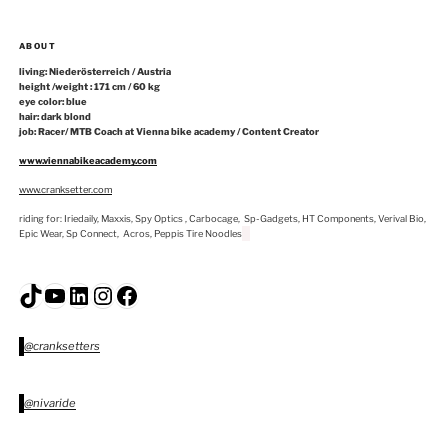
ABOUT
living: Niederösterreich / Austria
height /weight : 171 cm / 60 kg
eye color: blue
hair: dark blond
job: Racer/ MTB Coach at Vienna bike academy / Content Creator
www.viennabikeacademy.com
www.cranksetter.com
riding for: Iriedaily, Maxxis, Spy Optics , Carbocage, Sp-Gadgets, HT Components, Verival Bio,
Epic Wear, Sp Connect, Acros, Peppis Tire Noodles
TikTok
YouTube
LinkedIn
Instagram
Facebook
@cranksetters
@nivaride