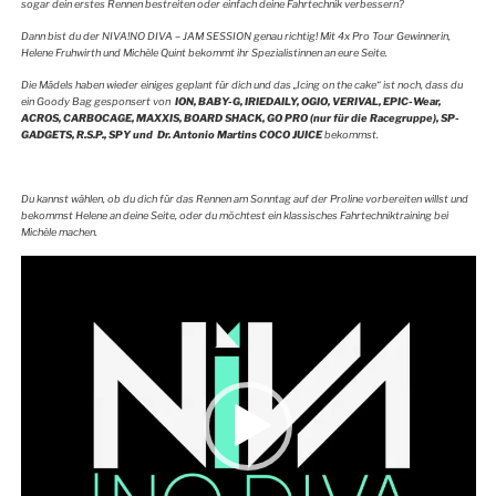
sogar dein erstes Rennen bestreiten oder einfach deine Fahrtechnik verbessern?
Dann bist du der NIVA!NO DIVA – JAM SESSION genau richtig! Mit 4x Pro Tour Gewinnerin,
Helene Fruhwirth und Michèle Quint bekommt ihr Spezialistinnen an eure Seite.
Die Mädels haben wieder einiges geplant für dich und das „Icing on the cake“ ist noch, dass du
ein Goody Bag gesponsert von
ION, BABY-G, IRIEDAILY, OGIO, VERIVAL, EPIC-Wear,
ACROS, CARBOCAGE, MAXXIS, BOARD SHACK, GO PRO (nur für die Racegruppe), SP-
GADGETS, R.S.P., SPY und Dr. Antonio Martins COCO JUICE
bekommst.
Du kannst wählen, ob du dich für das Rennen am Sonntag auf der Proline vorbereiten willst und
bekommst Helene an deine Seite, oder du möchtest ein klassisches Fahrtechniktraining bei
Michèle machen.
Video-
Player